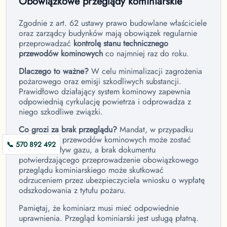
Obowiązkowe przeglądy kominiarskie
Zgodnie z art. 62 ustawy prawo budowlane właściciele
oraz zarządcy budynków mają obowiązek regularnie
przeprowadzać
kontrolę stanu technicznego
przewodów kominowych
co najmniej raz do roku.
Dlaczego to ważne?
W celu minimalizacji zagrożenia
pożarowego oraz emisji szkodliwych substancji.
Prawidłowo działający system kominowy zapewnia
odpowiednią cyrkulację powietrza i odprowadza z
niego szkodliwe związki.
Co grozi za brak przeglądu?
Mandat, w przypadku
niedrożnych przewodów kominowych może zostać
📞 570 892 492
odcięty dopływ gazu, a brak dokumentu
potwierdzającego przeprowadzenie obowiązkowego
przeglądu kominiarskiego może skutkować
odrzuceniem przez ubezpieczyciela wniosku o wypłatę
odszkodowania z tytułu pożaru.
Pamiętaj, że kominiarz musi mieć odpowiednie
uprawnienia. Przegląd kominiarski jest usługą płatną.