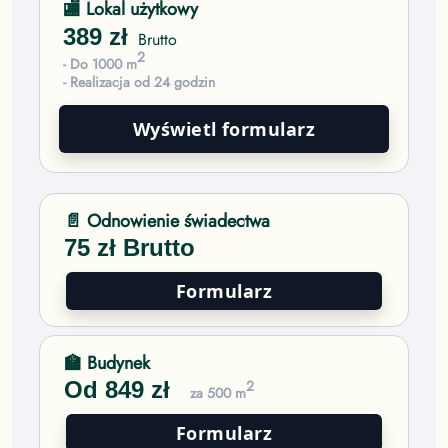
🏬 Lokal użytkowy
389
zł
Brutto
2
- Do 1000 m
- Realizacja od 24 godzin
Wyświetl formularz
📄 Odnowienie świadectwa
75
zł Brutto
Formularz
🏫 Budynek
Od
849
zł
2
za 500 m
Formularz