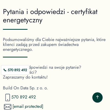
Pytania i odpowiedzi - certyfikat
energetyczny
Certyfikat energetyczny - co muszę widzieć?
Certyfikat charakterystyki energetycznej powinien być sp
Podsumowaliśmy dla Ciebie najważniejsze pytania, które
klienci zadają przed zakupem świadectwa
- charakterystykę energetyczną budynku,
energetycznego.
- szacowane roczne zużycie energii,
- klasyfikację energetyczną budynku,
- zalecenia dotyczące możliwości poprawy efektywności e
Nie widzisz odpowiedzi na swoje pytanie?
📞 570 892 492
Masz wątpliwości?
Regulacje dotyczące świadectw energetycznych zawarte s
Zapraszamy do kontaktu!
Build On Data Sp. z o. o.
Czy świadectwo energetyczne jest obowiązkowe?
570 892 492
Od kwietnia 2023 roku świadectwo energetyczne jest obo
[email protected]