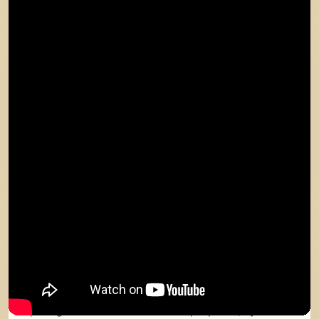
Nasze biuro regularnie pracuje z Audytomat. Czas
realizacji jest najlepszy na rynku, a sporządzone
dokumenty nie odbiegają od tych wykonywanych kilka
dni przez firmy projektowe.
Reforma Nieruchomości
Mieszkania w kamienicach
Dzień przed umową sprzedaży mojego mieszkania
dowiedziałem się, że musze sporządzić świadectwo
charakterystyki. Jestem zaskoczony czasem realizacji
Audytomat. Świadectwo charakterystyki dostałem już
po 3 godzinach od dokonania zapłaty. Dziękuje za