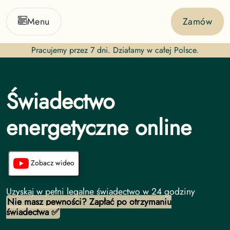
Menu
Zamów
Pracujemy przez 7 dni. Działamy w całej Polsce.
Świadectwo
energetyczne online
Zobacz wideo
Świadectwo energetyczne online
-
Uzyskaj w pełni legalne świadectwo w 24 godziny
Nie masz pewności? Zapłać po otrzymaniu
świadectwa ✅