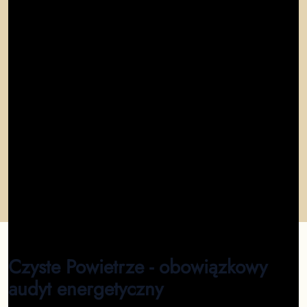
"
W mieście Gliwice nie ma lepszego miejsca na
wykonanie audytu! Fenomenalna usługa - audyt
energetyczny w pełni online.
"
Marcin
"
Profesjonalizm, szybkość, rzetelność. Gliwice
Polecam!
"
Krzysztof
"
Profesjonalizm. Szybkość załatwienia sprawy na
medal. Polecam wykonanie audytu dla wszystkich w
mieście Gliwice
"
Ryszard
Czyste Powietrze - obowiązkowy
audyt energetyczny