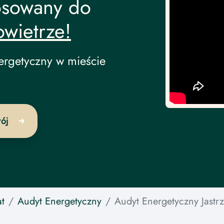
osowany do
owietrze!
ergetyczny w mieście
rój
t
Audyt Energetyczny
Audyt Energetyczny
Jastr