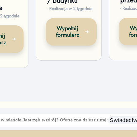
przed
/ budynku
e
- Realiza
- Realizacja w 2 tygodnie
 2 tygodnie
Wy
Wypełnij
for
formularz
ij
arz
Świadect
o
w mieście Jastrzębie-zdrój
? Ofertę znajdziesz tutaj: