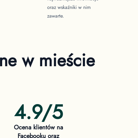
oraz wskaźniki w nim
zawarte.
zne
w mieście
4.9/5
Ocena klientów na
Facebooku oraz