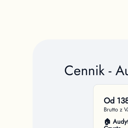
Cennik - A
Od
13
Brutto z 
🏠 Audy