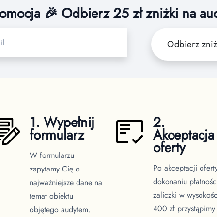
omocja 🎉 Odbierz 25 zł zniżki na au
Odbierz zni
1. Wypełnij
2.
formularz
Akceptacja
oferty
W formularzu
Po akceptacji oferty
zapytamy Cię o
dokonaniu płatnośc
najważniejsze dane na
zaliczki w wysokośc
temat obiektu
400 zł przystąpimy
objętego audytem.