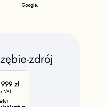
Google.
rzębie-zdrój
1999
zł
 z VAT
dyt