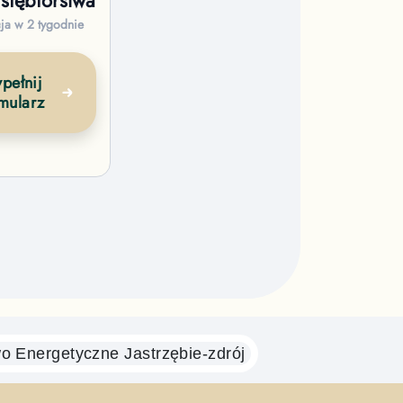
siębiorstwa
cja w 2 tygodnie
pełnij
mularz
wo Energetyczne
Jastrzębie-zdrój