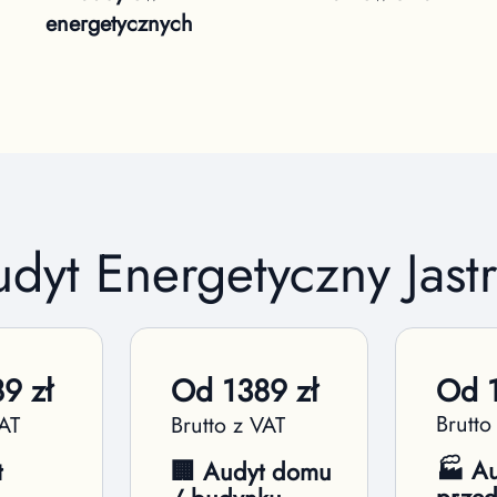
energetycznych
udyt Energetyczny
Jast
89
zł
Od
1389
zł
Od
Brutto
VAT
Brutto z VAT
🏭 Au
t
🏢 Audyt domu