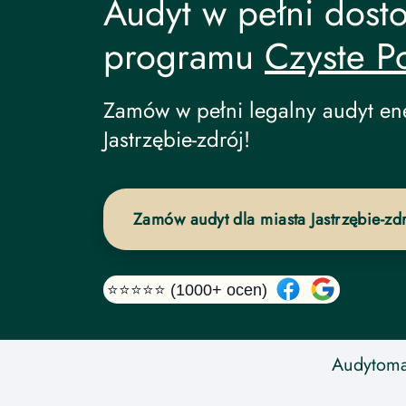
Audyt w pełni dost
programu
Czyste P
Audyt Energetyczny undefined
Zamów w pełni legalny audyt en
Jastrzębie-zdrój!
Zamów audyt dla miasta Jastrzębie-zd
⭐⭐⭐⭐⭐ (1000+ ocen)
Audytoma