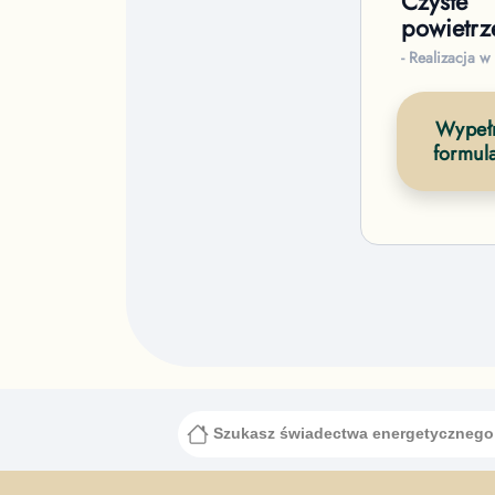
Czyste
powietrz
- Realizacja w
Wypełn
formul
Szukasz świadectwa energetyczneg