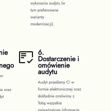
wykonania audytu (w
tym preferowane
warianty
modernizacji).
nie
6.
Dostarczenie i
znego
omówienie
audytu
or
Audyt prześlemy Ci w
formie elektronicznej oraz
ia oraz
dokładnie omówimy z
dyt
Tobą wszystkie
najważniejsze informacje