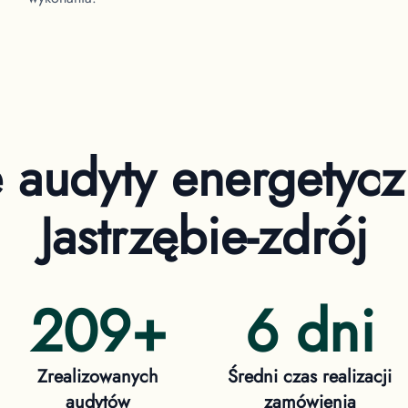
e audyty energetyc
Jastrzębie-zdrój
209
+
6 dni
Zrealizowanych
Średni czas realizacji
audytów
zamówienia