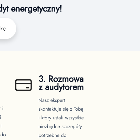
dyt energetyczny!
żkę
3. Rozmowa
z audytorem
Nasz ekspert
 i
skontaktuje się z Tobą
i
i który ustali wszystkie
i
niezbędne szczegóły
 do
potrzebne do