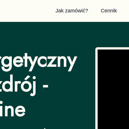
Jak zamówić?
Cennik
getyczny
drój -
ine