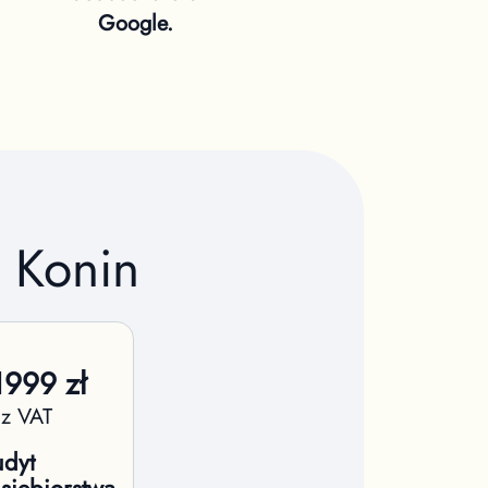
Google.
y
Konin
1999
zł
 z VAT
dyt