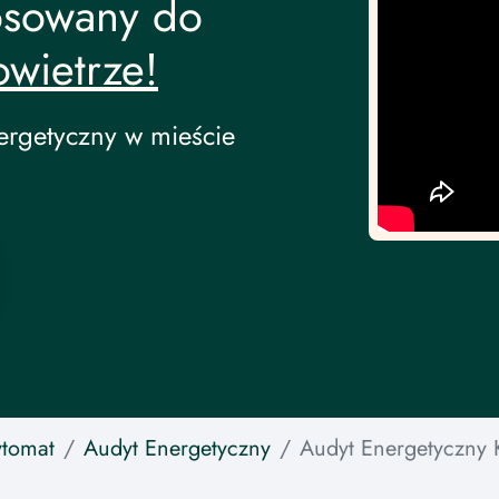
osowany do
owietrze!
ergetyczny w mieście
tomat
Audyt Energetyczny
Audyt Energetyczny