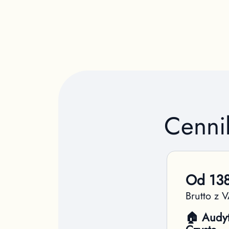
Cenni
Od
13
Brutto z 
🏠 Audy