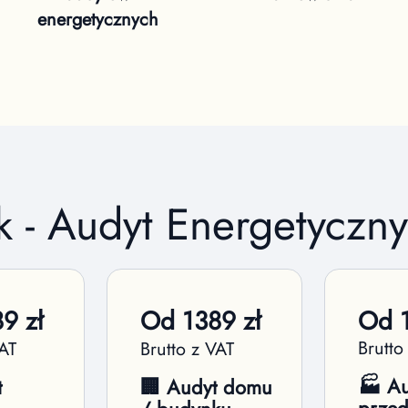
energetycznych
k - Audyt Energetyczn
89
zł
Od
1389
zł
Od
Brutto
VAT
Brutto z VAT
🏭 Au
t
🏢 Audyt domu