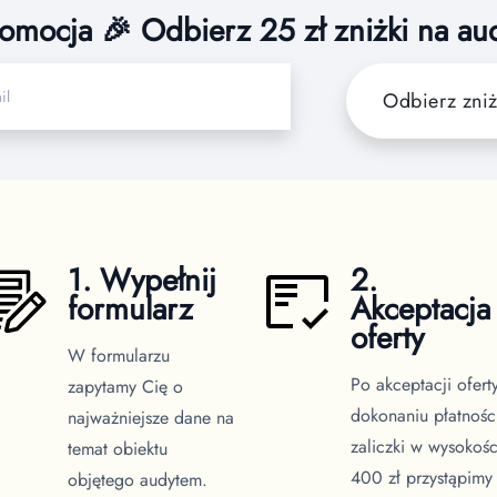
omocja 🎉 Odbierz 25 zł zniżki na au
Odbierz zni
1. Wypełnij
2.
formularz
Akceptacja
oferty
W formularzu
Po akceptacji oferty
zapytamy Cię o
dokonaniu płatnośc
najważniejsze dane na
zaliczki w wysokośc
temat obiektu
400 zł przystąpimy
objętego audytem.