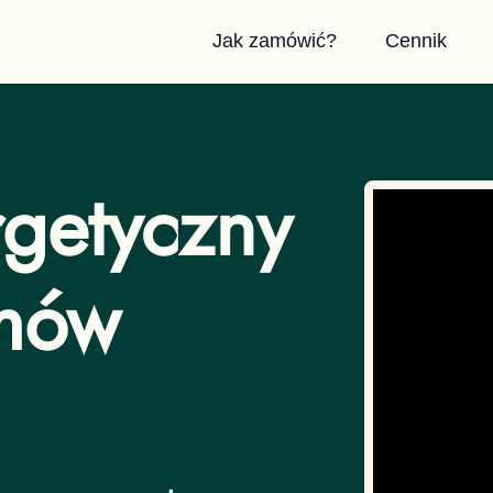
Jak zamówić?
Cennik
getyczny
amów