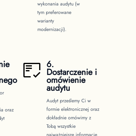
wykonania audytu (w
tym preferowane
warianty
modernizacji).
nie
6.
Dostarczenie i
znego
omówienie
audytu
or
Audyt prześlemy Ci w
formie elektronicznej oraz
ia oraz
dokładnie omówimy z
dyt
Tobą wszystkie
najważniejsze informacje