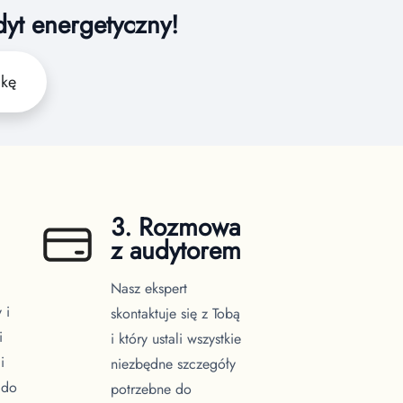
dyt energetyczny!
żkę
3. Rozmowa
z audytorem
Nasz ekspert
 i
skontaktuje się z Tobą
i
i który ustali wszystkie
i
niezbędne szczegóły
 do
potrzebne do