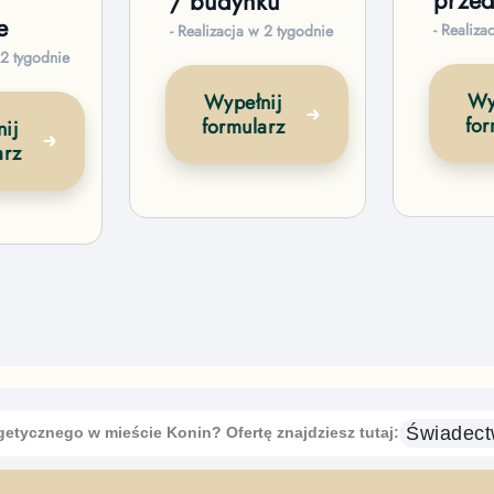
przed
/ budynku
e
- Realiza
- Realizacja w 2 tygodnie
 2 tygodnie
Wy
Wypełnij
for
formularz
ij
arz
Świadect
rgetycznego
w mieście Konin
? Ofertę znajdziesz tutaj: