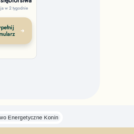
siębiorstwa
cja w 2 tygodnie
pełnij
mularz
wo Energetyczne
Konin