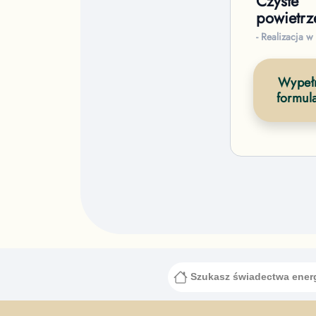
Czyste
powietrz
- Realizacja w
Wypełn
formul
Szukasz świadectwa ene