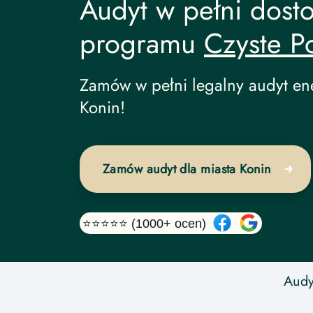
Audyt w pełni dost
programu
Czyste P
Audyt Energetyczny undefined
Zamów w pełni legalny audyt en
Konin!
Zamów audyt dla miasta Konin
⭐⭐⭐⭐⭐ (1000+ ocen)
Audy