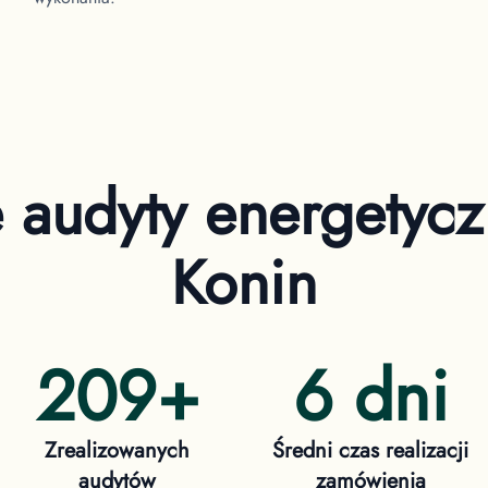
e audyty energetyc
Konin
209
+
6 dni
Zrealizowanych
Średni czas realizacji
audytów
zamówienia