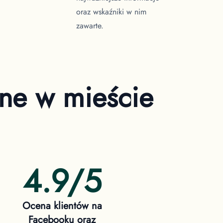
oraz wskaźniki w nim
zawarte.
zne
w mieście
4.9/5
Ocena klientów na
Facebooku oraz