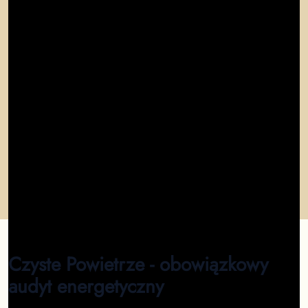
"
Audyt został wykonany w pełni z wymaganiami WFOŚ.
Bardzo profesjonalna obsługa i szybka realizacja.
"
Maria
"
Dzięki audytowi energetycznemu uzyskałem pełne
dofinansowanie. Kontakt z firmą był wzorowy!
Polecam!
"
Kamil
"
Zamówiłem audyt energetyczny dla swojego domu.
Proces był prosty, a wykonanie bardzo rzetelne.
"
Piotr
Czyste Powietrze - obowiązkowy
audyt energetyczny