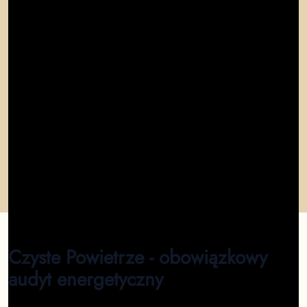
"
W mieście Marki nie ma lepszego miejsca na
wykonanie audytu! Fenomenalna usługa - audyt
energetyczny w pełni online.
"
Marcin
"
Profesjonalizm, szybkość, rzetelność. Marki Polecam!
"
Krzysztof
"
Profesjonalizm. Szybkość załatwienia sprawy na
medal. Polecam wykonanie audytu dla wszystkich w
mieście Marki
"
Ryszard
Czyste Powietrze - obowiązkowy
audyt energetyczny