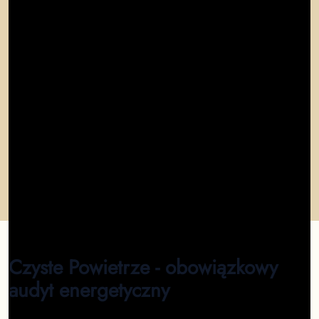
"
W mieście Opole nie ma lepszego miejsca na
wykonanie audytu! Fenomenalna usługa - audyt
energetyczny w pełni online.
"
Marcin
"
Profesjonalizm, szybkość, rzetelność. Opole Polecam!
"
Krzysztof
"
Profesjonalizm. Szybkość załatwienia sprawy na
medal. Polecam wykonanie audytu dla wszystkich w
mieście Opole
"
Ryszard
Czyste Powietrze - obowiązkowy
audyt energetyczny