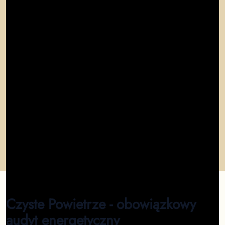
"
Audyt został wykonany w pełni z wymaganiami WFOŚ.
Bardzo profesjonalna obsługa i szybka realizacja.
"
Maria
"
Dzięki audytowi energetycznemu uzyskałem pełne
dofinansowanie. Kontakt z firmą był wzorowy!
Polecam!
"
Kamil
"
Zamówiłem audyt energetyczny dla swojego domu.
Proces był prosty, a wykonanie bardzo rzetelne.
"
Piotr
Czyste Powietrze - obowiązkowy
audyt energetyczny