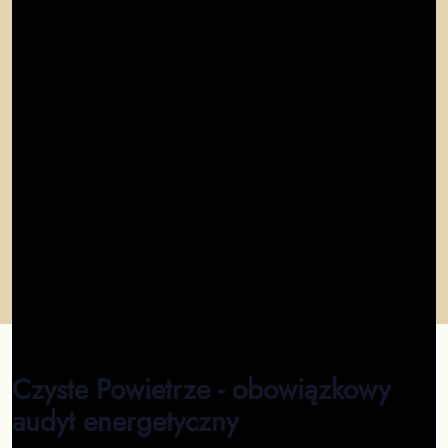
"
W mieście Suwałki nie ma lepszego miejsca na
wykonanie audytu! Fenomenalna usługa - audyt
energetyczny w pełni online.
"
Marcin
"
Profesjonalizm, szybkość, rzetelność. Suwałki
Polecam!
"
Krzysztof
"
Profesjonalizm. Szybkość załatwienia sprawy na
medal. Polecam wykonanie audytu dla wszystkich w
mieście Suwałki
"
Ryszard
Czyste Powietrze - obowiązkowy
audyt energetyczny