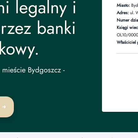
i legalny i
Miasto:
Byd
Adres:
ul. 
rzez banki
Numer dział
Księgi wiec
OL10/0000
kowy.
Właściciel 
mieście Bydgoszcz -