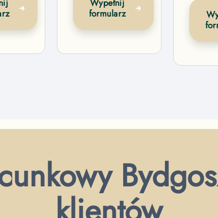
ij
Wypełnij
arz
formularz
Wy
for
cunkowy Bydgosz
klientów