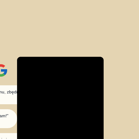
, zbędnych telefonów, niepotrzebnych maili.
"
cam!
"