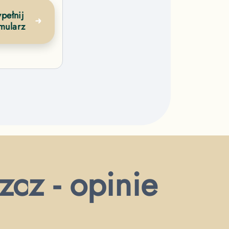
pełnij
mularz
cz - opinie