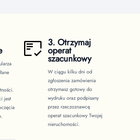
3. Otrzymaj
e
operat
szacunkowy
ularza
W ciągu kilku dni od
słane
zgłoszenia zamówienia
otrzymasz gotowy do
tności.
wydruku oraz podpisany
i jest
przez rzeczoznawcę
oczęcia
operat szacunkowy Twojej
m.
nieruchomości.