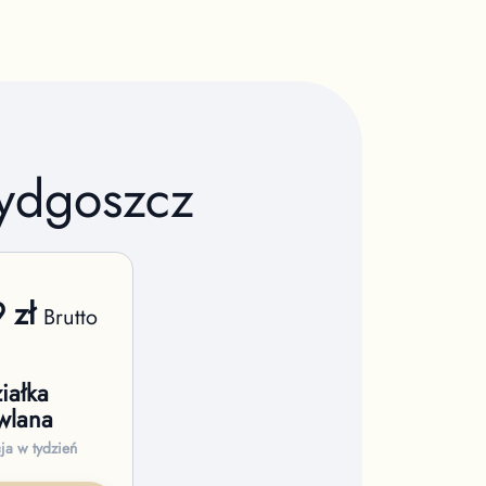
ydgoszcz
9
zł
Brutto
iałka
wlana
cja w tydzień