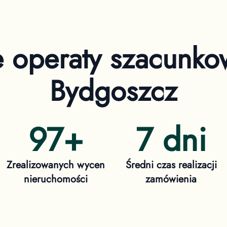
e operaty szacunk
Bydgoszcz
97
+
7 dni
Zrealizowanych wycen
Średni czas realizacji
nieruchomości
zamówienia