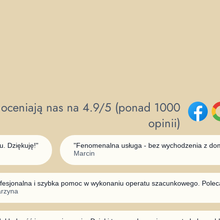
i oceniają nas na 4.9/5 (ponad 1000
opinii)
. Dziękuję!
"
"
Fenomenalna usługa - bez wychodzenia z domu
Marcin
fesjonalna i szybka pomoc w wykonaniu operatu szacunkowego. Pole
arzyna