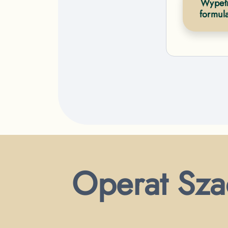
Wypełn
formul
Operat Sza