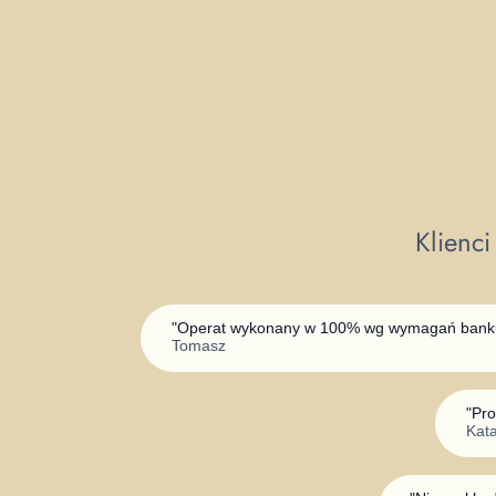
Klienc
"
Operat wykonany w 100% wg wymagań banku
Tomasz
"
Pro
Kat