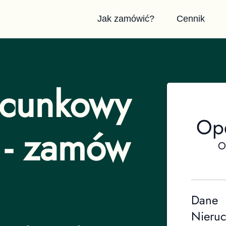
Jak zamówić?
Cennik
acunkowy
Op
 - zamów
O
Dane
Nieru