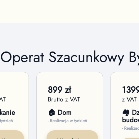
- Operat Szacunkowy
B
899
zł
139
VAT
Brutto z VAT
z VAT
kanie
🏠 Dom
🏘️ Dz
budo
 tydzień
- Realizacja w tydzień
- Realiza