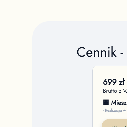
Cennik 
699
zł
Brutto z 
🏢 Miesz
- Realizacja w