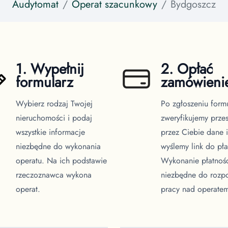
Audytomat
Operat szacunkowy
Bydgoszcz
1. Wypełnij
2. Opłać
formularz
zamówieni
Wybierz rodzaj Twojej
Po zgłoszeniu form
nieruchomości i podaj
zweryfikujemy prze
wszystkie informacje
przez Ciebie dane i
niezbędne do wykonania
wyślemy link do pła
operatu. Na ich podstawie
Wykonanie płatnośc
rzeczoznawca wykona
niezbędne do rozp
operat.
pracy nad operate