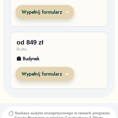
Wypełnij formularz
od
849
zł
Brutto
🏫 Budynek
Wypełnij formularz
Szukasz audytu energetycznego w ramach programu
Czyste Powietrze
w mieście Częstochowa
? Ofertę