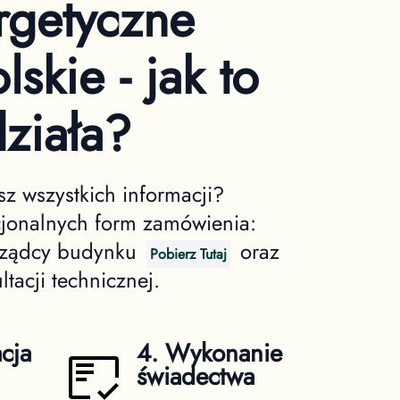
rgetyczne
skie - jak to
ziała?
z wszystkich informacji?
cjonalnych form zamówienia:
arządcy budynku
oraz
Pobierz Tutaj
ltacji technicznej.
cja
4. Wykonanie
świadectwa