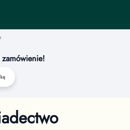
e
a zamówienie!
żkę
iadectwo