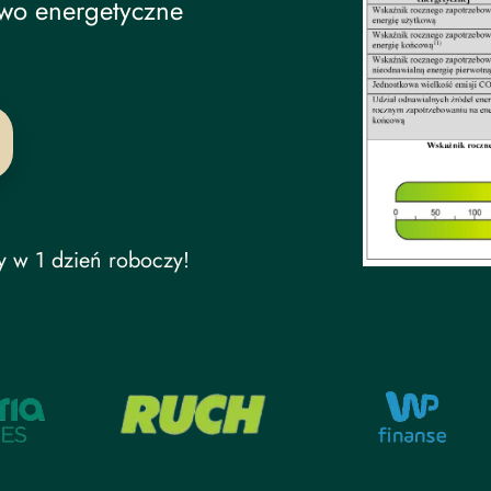
ined
wo energetyczne
y w 1 dzień roboczy!