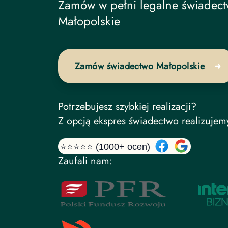
Świadectwo Energetyczne undef
Zamów w pełni legalne świadect
Małopolskie
Zamów świadectwo Małopolskie
Potrzebujesz szybkiej realizacji?
Z opcją ekspres świadectwo realizujem
⭐⭐⭐⭐⭐ (1000+ ocen)
Zaufali nam: