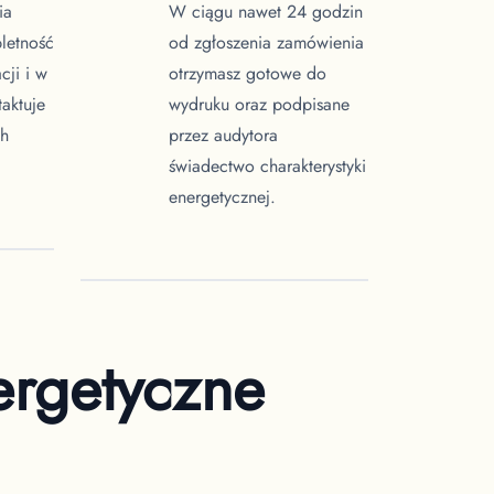
ia
W ciągu nawet 24 godzin
letność
od zgłoszenia zamówienia
cji i w
otrzymasz gotowe do
taktuje
wydruku oraz podpisane
ch
przez audytora
świadectwo charakterystyki
energetycznej.
ergetyczne