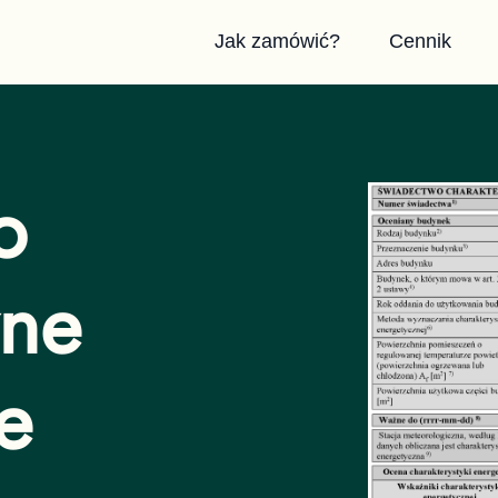
Jak zamówić?
Cennik
o
zne
e