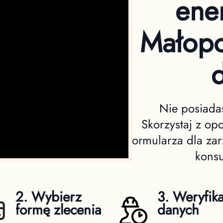
ene
Małopol
d
Nie posiadas
Skorzystaj z op
formularza dla z
konsu
2. Wybierz
3. Weryfika
formę zlecenia
danych