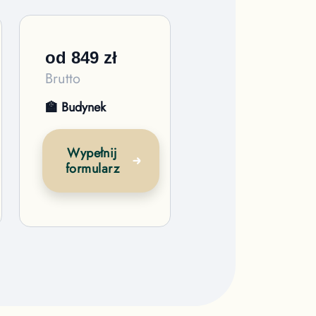
od
849
zł
Brutto
🏫 Budynek
Wypełnij
formularz