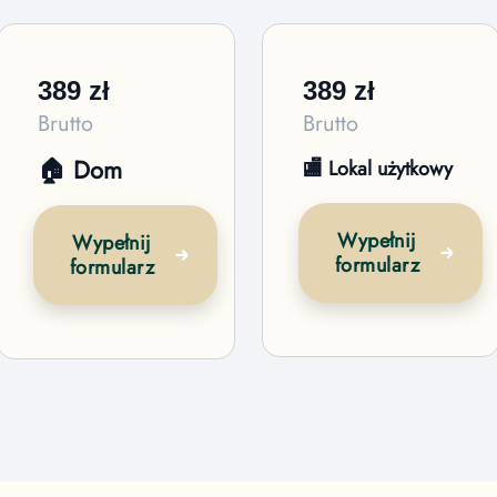
389
zł
389
zł
Brutto
Brutto
🏠 Dom
🏬 Lokal użytkowy
Wypełnij
Wypełnij
formularz
formularz