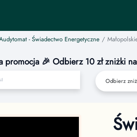
Audytomat
- Świadectwo Energetyczne
Małopolski
a promocja 🎉 Odbierz 10 zł zniżki n
Odbierz zni
Św