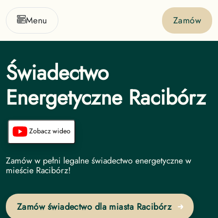
Menu
Zamów
Świadectwo
Energetyczne Racibórz
Zobacz wideo
Świadectwo Energetyczne undefined
Zamów w pełni legalne świadectwo energetyczne w
mieście Racibórz!
Zamów świadectwo dla miasta Racibórz