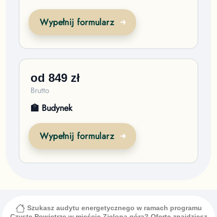
Wypełnij formularz
od
849
zł
Brutto
🏫 Budynek
Wypełnij formularz
Szukasz audytu energetycznego w ramach programu
Czyste Powietrze
w mieście Zielona góra
? Ofertę znajdziesz